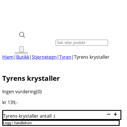
Products search
Hjem
|
Butikk
|
Stjernetegn
|
Tyren
|
Tyrens krystaller
Tyrens krystaller
Ingen vurdering
(0)
kr
139
,-
Tyrens krystaller antall
Legg i handlekurv