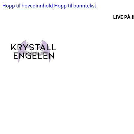
Hopp til hovedinnhold
Hopp til bunntekst
LIVE PÅ