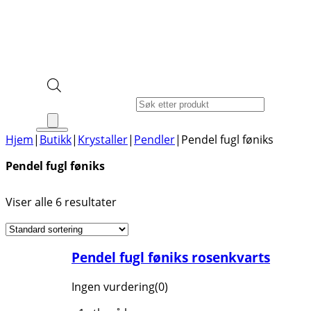
Products search
Hjem
|
Butikk
|
Krystaller
|
Pendler
|
Pendel fugl føniks
Pendel fugl føniks
Viser alle 6 resultater
Pendel fugl føniks rosenkvarts
Ingen vurdering
(0)