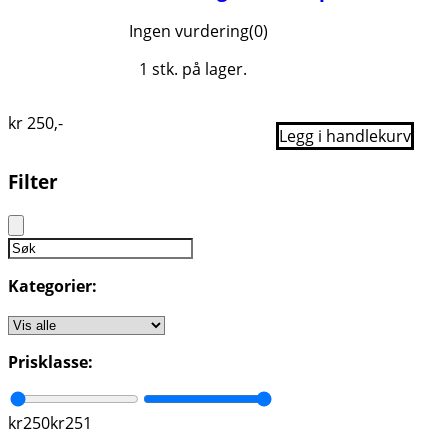
Ingen vurdering
(0)
1 stk. på lager.
kr
250
,-
Legg i handlekurv
Filter
Kategorier:
Prisklasse:
kr
250
kr
251