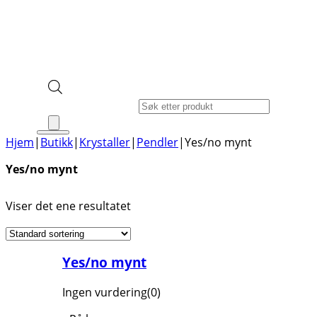
Products search
Hjem
|
Butikk
|
Krystaller
|
Pendler
|
Yes/no mynt
Yes/no mynt
Viser det ene resultatet
Yes/no mynt
Ingen vurdering
(0)