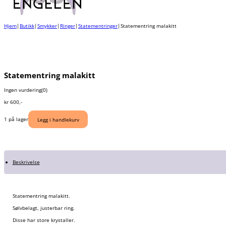
Hjem
|
Butikk
|
Smykker
|
Ringer
|
Statementringer
|
Statementring malakitt
Statementring malakitt
Ingen vurdering
(0)
kr
600
,-
1 på lager
Legg i handlekurv
Beskrivelse
Statementring malakitt.
Sølvbelagt, justerbar ring.
Disse har store krystaller.