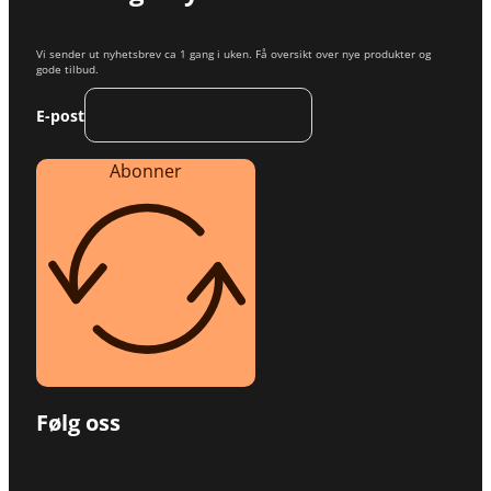
Vi sender ut nyhetsbrev ca 1 gang i uken. Få oversikt over nye produkter og
gode tilbud.
E-post
Abonner
Følg oss
Følg oss på Facebook
Følg oss på Instagram
Følg oss på TikTok