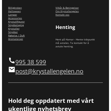
Billigkroken
Vilkår & Betingelser
Halloween
Om Krystallengelen
Lamper
Kontakt oss
Accessories
Krystallfigurer
Smykkelaging
Henting
Krystaller
Smykker
Røkelse / Duft
Aromaterapi
Hent på Hamar - Hente tidspunkt
må avtales. Ta kontakt for å
avtale henting.
995 38 599
post@krystallengelen.no
Hold deg oppdatert med vårt
ukentlige nyhetsbrev