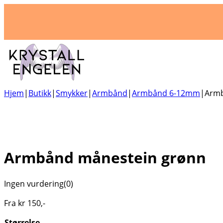
Hjem
|
Butikk
|
Smykker
|
Armbånd
|
Armbånd 6-12mm
|
Armb
Armbånd månestein grønn
Ingen vurdering
(0)
Fra
kr
150
,-
Størrelse