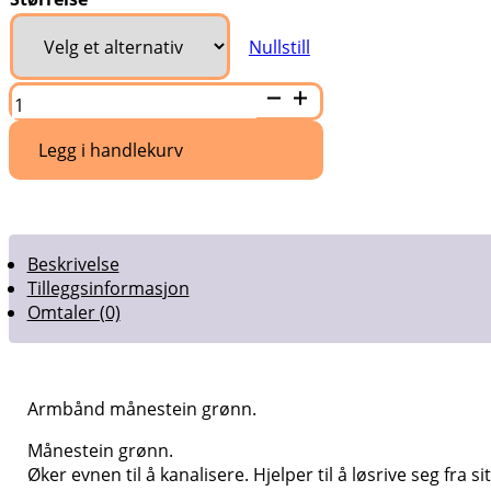
Nullstill
Armbånd
månestein
grønn
antall
Legg i handlekurv
Beskrivelse
Tilleggsinformasjon
Omtaler (0)
Armbånd månestein grønn.
Månestein grønn.
Øker evnen til å kanalisere. Hjelper til å løsrive seg fra si