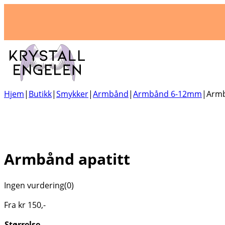
Hjem
|
Butikk
|
Smykker
|
Armbånd
|
Armbånd 6-12mm
|
Armb
Armbånd apatitt
Ingen vurdering
(0)
Fra
kr
150
,-
Størrelse