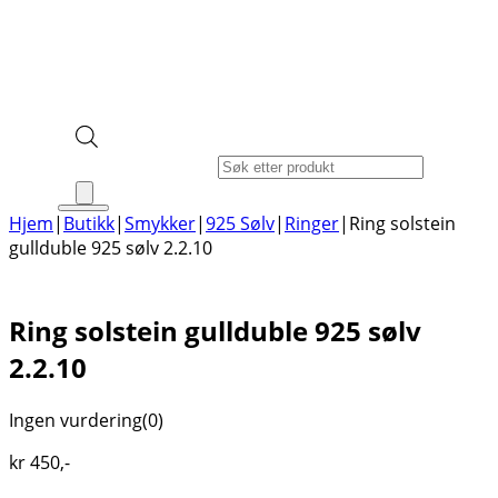
Products search
Hjem
|
Butikk
|
Smykker
|
925 Sølv
|
Ringer
|
Ring solstein
gullduble 925 sølv 2.2.10
Ring solstein gullduble 925 sølv
2.2.10
Ingen vurdering
(0)
kr
450
,-