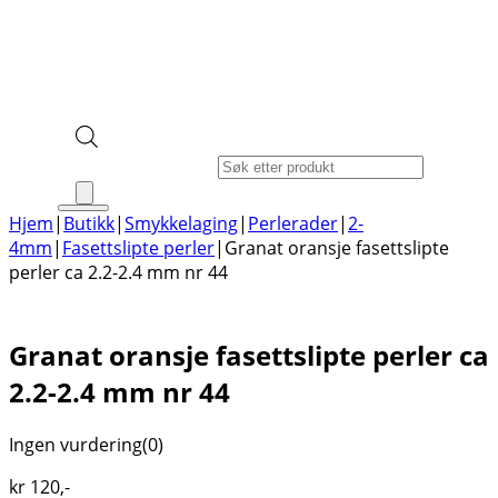
Products search
Hjem
|
Butikk
|
Smykkelaging
|
Perlerader
|
2-
4mm
|
Fasettslipte perler
|
Granat oransje fasettslipte
perler ca 2.2-2.4 mm nr 44
Granat oransje fasettslipte perler ca
2.2-2.4 mm nr 44
Ingen vurdering
(0)
kr
120
,-