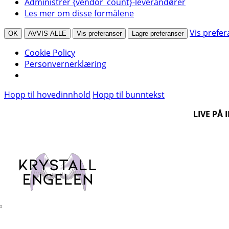
Administrer {vendor_count}-leverandører
Les mer om disse formålene
Vis prefe
OK
AVVIS ALLE
Vis preferanser
Lagre preferanser
Cookie Policy
Personvernerklæring
Hopp til hovedinnhold
Hopp til bunntekst
LIVE PÅ