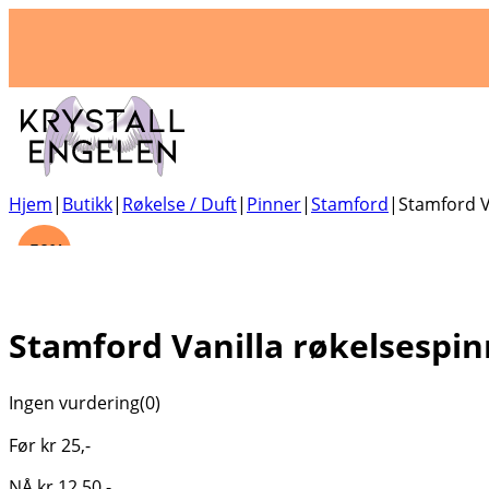
Hjem
|
Butikk
|
Røkelse / Duft
|
Pinner
|
Stamford
|
Stamford V
-50%
Stamford Vanilla røkelsespin
Ingen vurdering
(0)
Før
kr
25
,-
NÅ
kr
12,50
,-