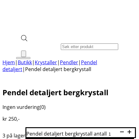
Products search
Hjem
|
Butikk
|
Krystaller
|
Pendler
|
Pendel
detaljert
|
Pendel detaljert bergkrystall
Pendel detaljert bergkrystall
Ingen vurdering
(0)
kr
250
,-
Pendel detaljert bergkrystall antall
3 på lager