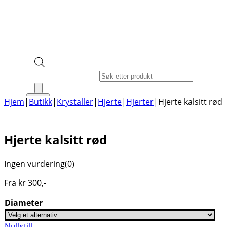
Products search
Hjem
|
Butikk
|
Krystaller
|
Hjerte
|
Hjerter
|
Hjerte kalsitt rød
Hjerte kalsitt rød
Ingen vurdering
(0)
Fra
kr
300
,-
Diameter
Nullstill