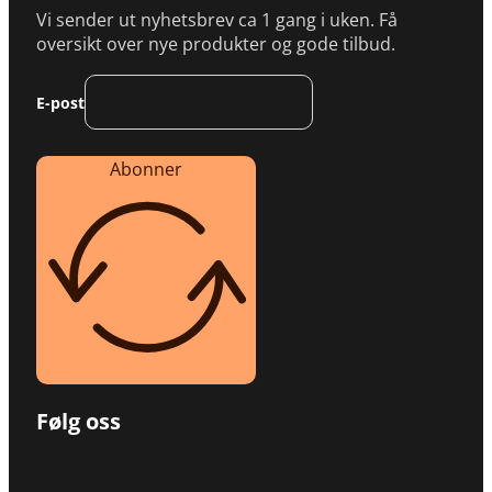
Vi sender ut nyhetsbrev ca 1 gang i uken. Få
oversikt over nye produkter og gode tilbud.
E-post
Abonner
Følg oss
Følg oss på Facebook
Følg oss på Instagram
Følg oss på TikTok