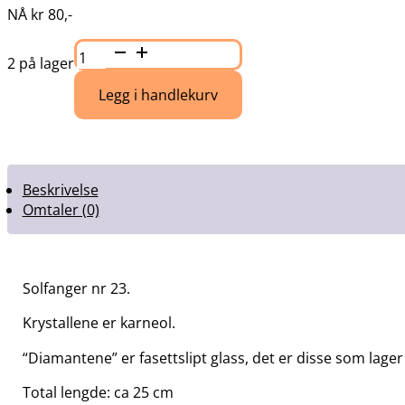
NÅ
kr
80
,-
Solfanger
(suncatcher)
2 på lager
nr
23
Legg i handlekurv
karneol
tilbud
antall
Beskrivelse
Omtaler (0)
Solfanger nr 23.
Krystallene er karneol.
“Diamantene” er fasettslipt glass, det er disse som lager
Total lengde: ca 25 cm