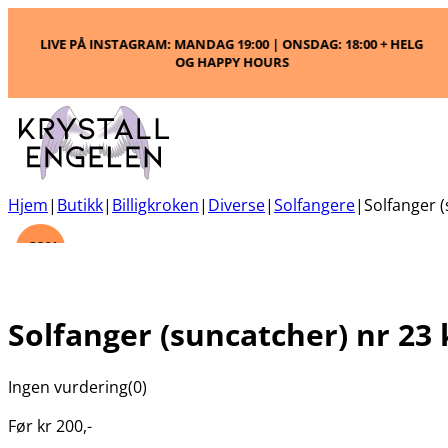
LIVE PÅ INSTAGRAM: MANDAG 19:00 | ONSDAG: 18:00 + HELG
OG HAPPY HOURS
Hjem
|
Butikk
|
Billigkroken
|
Diverse
|
Solfangere
|
Solfanger (
-60%
Solfanger (suncatcher) nr 23 
Ingen vurdering
(0)
Før
kr
200
,-