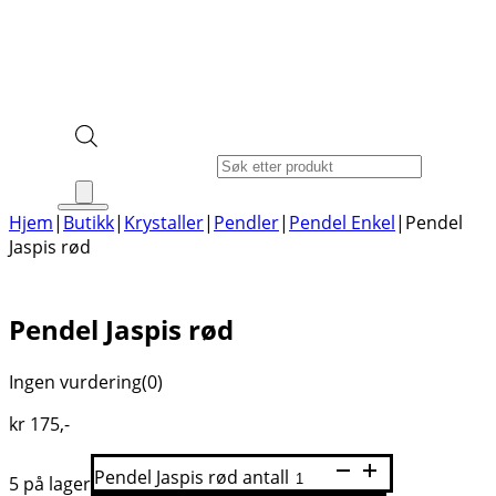
Products search
Hjem
|
Butikk
|
Krystaller
|
Pendler
|
Pendel Enkel
|
Pendel
Jaspis rød
Pendel Jaspis rød
Ingen vurdering
(0)
kr
175
,-
Pendel Jaspis rød antall
5 på lager