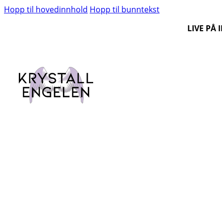
Hopp til hovedinnhold
Hopp til bunntekst
LIVE PÅ