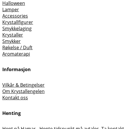
Halloween
Lamper
Accessories
Krystallfigurer
Smykkelaging
Krystaller
Smykker
Røkelse / Duft
Aromaterapi
Informasjon
Vilkår & Betingelser
Om Krystallengelen
Kontakt oss
Henting
Hent på Hamar - Hente tidspunkt må avtales. Ta kontakt