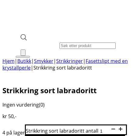
Products search
Hjem
|
Butikk
|
Smykker
|
Strikkringer
|
Fasettslipt med en
krystallperle
|
Strikkring sort labradoritt
Strikkring sort labradoritt
Ingen vurdering
(0)
kr
50
,-
Strikkring sort labradoritt antall
4 på lager