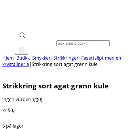
Products search
Hjem
|
Butikk
|
Smykker
|
Strikkringer
|
Fasettslipt med en
krystallperle
|
Strikkring sort agat grønn kule
Strikkring sort agat grønn kule
Ingen vurdering
(0)
kr
50
,-
5 på lager