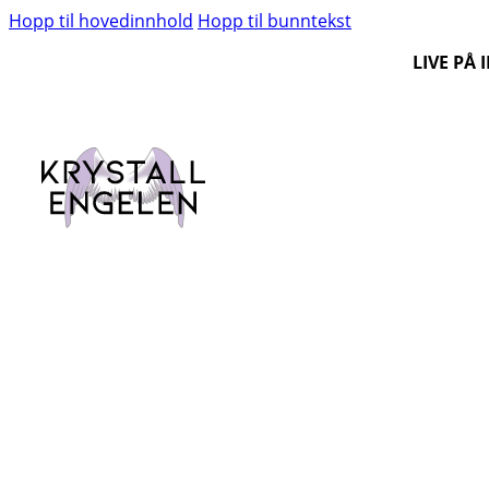
Hopp til hovedinnhold
Hopp til bunntekst
LIVE PÅ