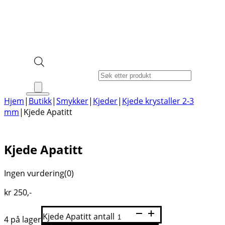
Products search
Hjem
|
Butikk
|
Smykker
|
Kjeder
|
Kjede krystaller 2-3
mm
|
Kjede Apatitt
Kjede Apatitt
Ingen vurdering
(0)
kr
250
,-
Kjede Apatitt antall
4 på lager