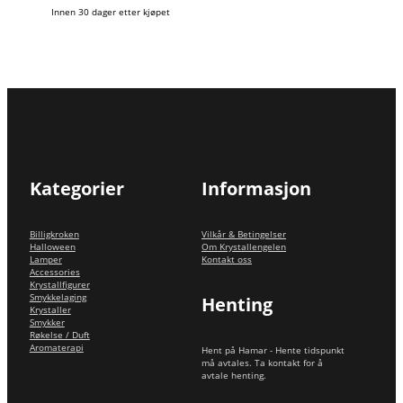
Innen 30 dager etter kjøpet
Kategorier
Informasjon
Billigkroken
Vilkår & Betingelser
Halloween
Om Krystallengelen
Lamper
Kontakt oss
Accessories
Krystallfigurer
Smykkelaging
Henting
Krystaller
Smykker
Røkelse / Duft
Aromaterapi
Hent på Hamar - Hente tidspunkt
må avtales. Ta kontakt for å
avtale henting.