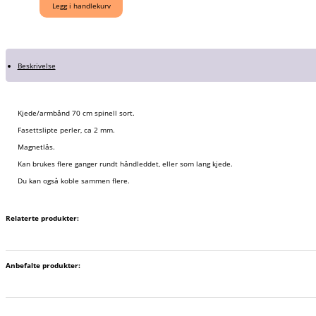
spinell
Legg i handlekurv
sort
antall
Beskrivelse
Kjede/armbånd 70 cm spinell sort.
Fasettslipte perler, ca 2 mm.
Magnetlås.
Kan brukes flere ganger rundt håndleddet, eller som lang kjede.
Du kan også koble sammen flere.
Relaterte produkter:
Anbefalte produkter: