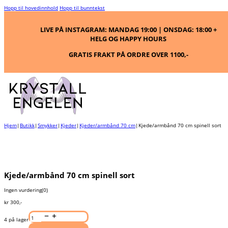
Hopp til hovedinnhold
Hopp til bunntekst
LIVE PÅ INSTAGRAM: MANDAG 19:00 | ONSDAG: 18:00 +
HELG OG HAPPY HOURS
GRATIS FRAKT PÅ ORDRE OVER 1100,-
Hjem
|
Butikk
|
Smykker
|
Kjeder
|
Kjeder/armbånd 70 cm
|
Kjede/armbånd 70 cm spinell sort
Kjede/armbånd 70 cm spinell sort
Ingen vurdering
(0)
kr
300
,-
Kjede/armbånd
70
4 på lager
cm