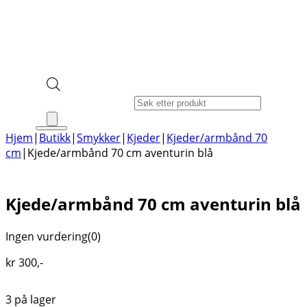
Products search
Hjem
|
Butikk
|
Smykker
|
Kjeder
|
Kjeder/armbånd 70
cm
|
Kjede/armbånd 70 cm aventurin blå
Kjede/armbånd 70 cm aventurin blå
Ingen vurdering
(0)
kr
300
,-
3 på lager