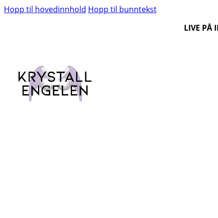
Hopp til hovedinnhold
Hopp til bunntekst
LIVE PÅ