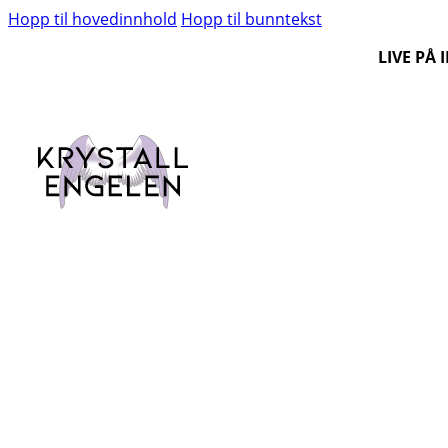
Hopp til hovedinnhold
Hopp til bunntekst
LIVE PÅ