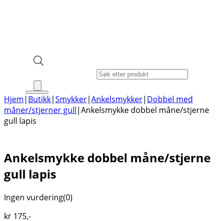
Products search
Hjem
|
Butikk
|
Smykker
|
Ankelsmykker
|
Dobbel med
måner/stjerner gull
|
Ankelsmykke dobbel måne/stjerne
gull lapis
Ankelsmykke dobbel måne/stjerne
gull lapis
Ingen vurdering
(0)
kr
175
,-