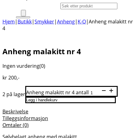
Products search
Hjem
|
Butikk
|
Smykker
|
Anheng
|
K-O
|
Anheng malakitt nr
4
Anheng malakitt nr 4
Ingen vurdering
(0)
kr
200
,-
Anheng malakitt nr 4 antall
2 på lager
Legg i handlekurv
Beskrivelse
Tilleggsinformasjon
Omtaler (0)
Sølvbelagt anheng med malakitt.