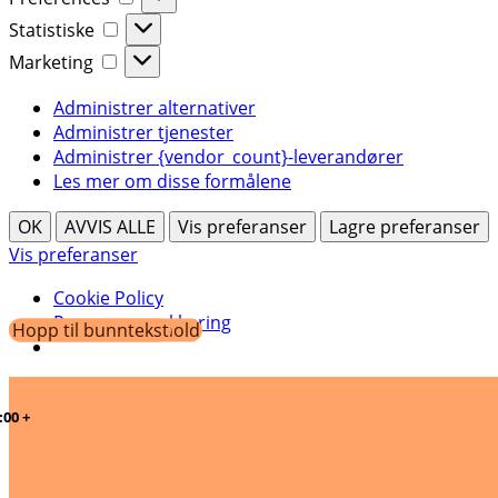
Statistiske
Statistiske
Marketing
Marketing
Administrer alternativer
Administrer tjenester
Administrer {vendor_count}-leverandører
Les mer om disse formålene
OK
AVVIS ALLE
Vis preferanser
Lagre preferanser
Vis preferanser
Cookie Policy
Personvernerklæring
Hopp til hovedinnhold
Hopp til bunntekst
LIVE PÅ INSTAGRAM: MANDAG 19:00 | ONSDAG: 18:00 +
HELG OG HAPPY HOURS
GRATIS FRAKT PÅ ORDRE OVER 1100,-