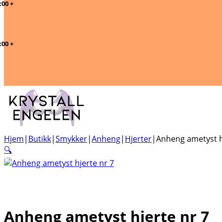
LIVE PÅ INSTAGRAM: MANDAG 19:00 | ONSDAG: 18:00 +
HELG OG HAPPY HOURS
GRATIS FRAKT PÅ ORDRE OVER 1100,-
LIVE PÅ INSTAGRAM: MANDAG 19:00 | ONSDAG: 18:00 +
HELG OG HAPPY HOURS
GRATIS FRAKT PÅ ORDRE OVER 1100,-
Hjem
|
Butikk
|
Smykker
|
Anheng
|
Hjerter
|
Anheng ametyst h
🔍
Anheng ametyst hjerte nr 7