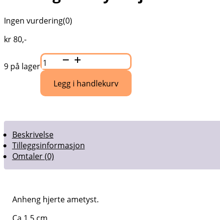
Ingen vurdering
(0)
kr
80
,-
Anheng
ametyst
9 på lager
hjerte
nr
Legg i handlekurv
7
antall
Beskrivelse
Tilleggsinformasjon
Omtaler (0)
Anheng hjerte ametyst.
Ca 1.5 cm