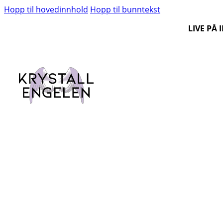
Hopp til hovedinnhold
Hopp til bunntekst
LIVE PÅ