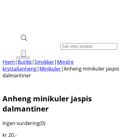
Products search
Hjem
|
Butikk
|
Smykker
|
Mindre
krystallanheng
|
Minikuler
|
Anheng minikuler jaspis
dalmantiner
Anheng minikuler jaspis
dalmantiner
Ingen vurdering
(0)
kr
20
,-