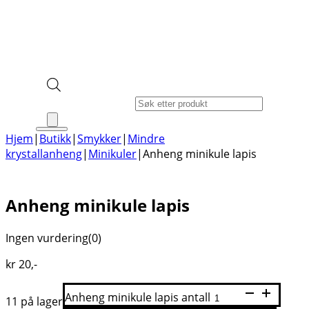
Products search
Hjem
|
Butikk
|
Smykker
|
Mindre
krystallanheng
|
Minikuler
|
Anheng minikule lapis
Anheng minikule lapis
Ingen vurdering
(0)
kr
20
,-
Anheng minikule lapis antall
11 på lager