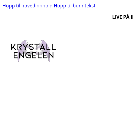
Hopp til hovedinnhold
Hopp til bunntekst
LIVE PÅ