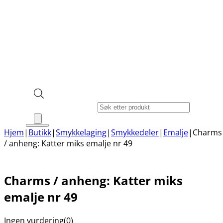
Products search
Hjem
|
Butikk
|
Smykkelaging
|
Smykkedeler
|
Emalje
|
Charms
/ anheng: Katter miks emalje nr 49
Charms / anheng: Katter miks
emalje nr 49
Ingen vurdering
(0)