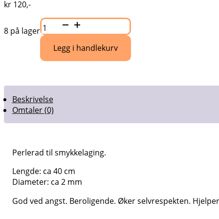
kr
120
,-
Månestein
aprikos
8 på lager
fasettslipte
perler
Legg i handlekurv
ca
2
mm
nr
16
antall
Beskrivelse
Omtaler (0)
Perlerad til smykkelaging.
Lengde: ca 40 cm
Diameter: ca 2 mm
God ved angst. Beroligende. Øker selvrespekten. Hjelper