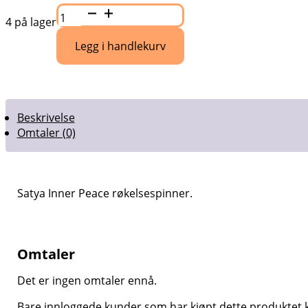
Satya
Inner
4 på lager
Peace
røkelsespinner
Legg i handlekurv
antall
Beskrivelse
Omtaler (0)
Satya Inner Peace røkelsespinner.
Omtaler
Det er ingen omtaler ennå.
Bare innloggede kunder som har kjøpt dette produktet k