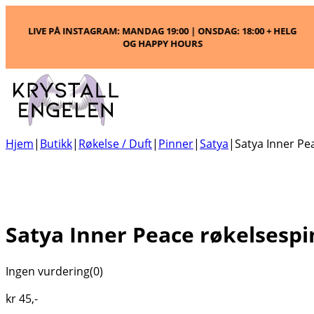
LIVE PÅ INSTAGRAM: MANDAG 19:00 | ONSDAG: 18:00 + HELG
OG HAPPY HOURS
Hjem
|
Butikk
|
Røkelse / Duft
|
Pinner
|
Satya
|
Satya Inner Pe
Satya Inner Peace røkelsesp
Ingen vurdering
(0)
kr
45
,-