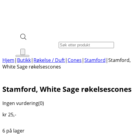
Products search
Hjem
|
Butikk
|
Røkelse / Duft
|
Cones
|
Stamford
|
Stamford,
White Sage røkelsescones
Stamford, White Sage røkelsescones
Ingen vurdering
(0)
kr
25
,-
6 på lager