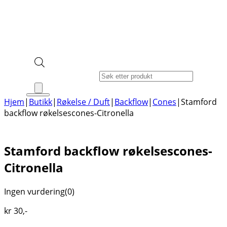
Products search
Hjem
|
Butikk
|
Røkelse / Duft
|
Backflow
|
Cones
|
Stamford
backflow røkelsescones-Citronella
Stamford backflow røkelsescones-
Citronella
Ingen vurdering
(0)
kr
30
,-