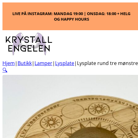
:00 + HELG
GRATIS FRAKT PÅ ORDRE OVER 1100,-
Hjem
|
Butikk
|
Lamper
|
Lysplate
|
Lysplate rund tre mønstre
🔍