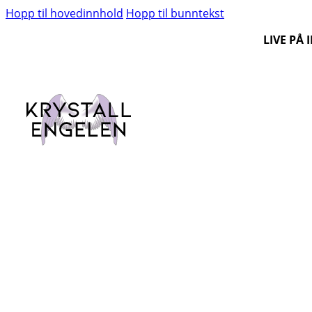
Hopp til hovedinnhold
Hopp til bunntekst
LIVE PÅ