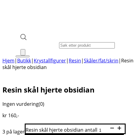
Products search
Hjem
|
Butikk
|
Krystallfigurer
|
Resin
|
Skåler/fat/skrin
|
Resin
skål hjerte obsidian
Resin skål hjerte obsidian
Ingen vurdering
(0)
kr
160
,-
Resin skål hjerte obsidian antall
3 på lager