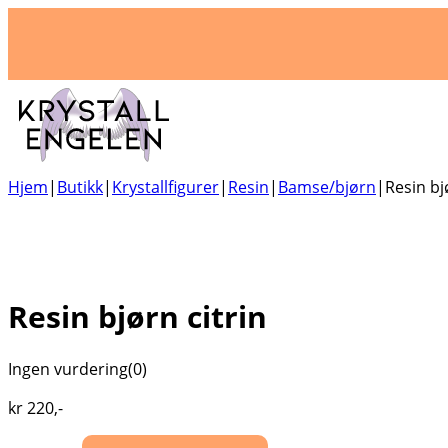
Hjem
|
Butikk
|
Krystallfigurer
|
Resin
|
Bamse/bjørn
|
Resin bj
Resin bjørn citrin
Ingen vurdering
(0)
kr
220
,-