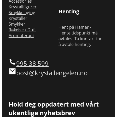
Accessories
Krystallfigurer
Henting
Smykkelaging
Krystaller
Smykker
Hent på Hamar -
Røkelse / Duft
Hente tidspunkt må
Aromaterapi
avtales. Ta kontakt for
å avtale henting.
995 38 599
post@krystallengelen.no
Hold deg oppdatert med vårt
ukentlige nyhetsbrev