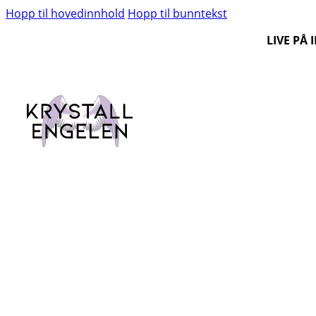
Hopp til hovedinnhold
Hopp til bunntekst
LIVE PÅ