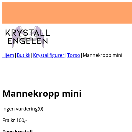
Hjem
|
Butikk
|
Krystallfigurer
|
Torso
|
Mannekropp mini
Mannekropp mini
Ingen vurdering
(0)
Fra
kr
100
,-
Type krystall