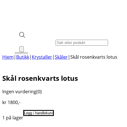
Products search
Hjem
|
Butikk
|
Krystaller
|
Skåler
|
Skål rosenkvarts lotus
Skål rosenkvarts lotus
Ingen vurdering
(0)
kr
1800
,-
Legg i handlekurv
1 på lager