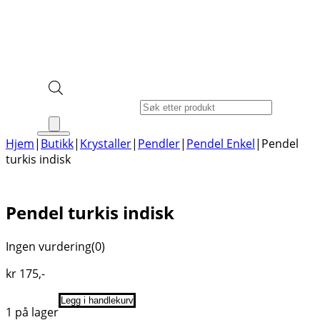
Products search
Hjem
|
Butikk
|
Krystaller
|
Pendler
|
Pendel Enkel
|
Pendel
turkis indisk
Pendel turkis indisk
Ingen vurdering
(0)
kr
175
,-
Legg i handlekurv
1 på lager