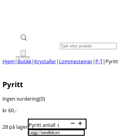
Products search
Hjem
|
Butikk
|
Krystaller
|
Lommesteiner
|
P-T
|
Pyritt
Pyritt
Ingen vurdering
(0)
kr
60
,-
Pyritt antall
28 på lager
Legg i handlekurv