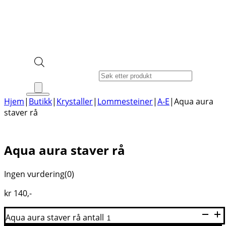
Products search
Hjem
|
Butikk
|
Krystaller
|
Lommesteiner
|
A-E
|
Aqua aura
staver rå
Aqua aura staver rå
Ingen vurdering
(0)
kr
140
,-
Aqua aura staver rå antall