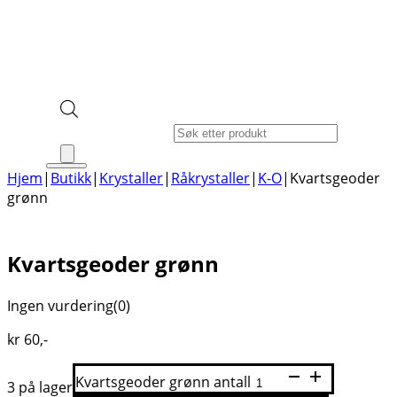
Products search
Hjem
|
Butikk
|
Krystaller
|
Råkrystaller
|
K-O
|
Kvartsgeoder
grønn
Kvartsgeoder grønn
Ingen vurdering
(0)
kr
60
,-
Kvartsgeoder grønn antall
3 på lager