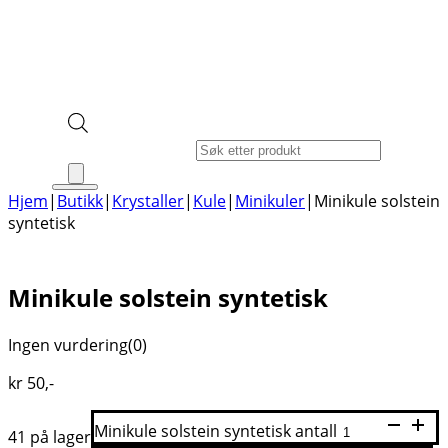
Products search
Hjem
|
Butikk
|
Krystaller
|
Kule
|
Minikuler
|
Minikule solstein
syntetisk
Minikule solstein syntetisk
Ingen vurdering
(0)
kr
50
,-
Minikule solstein syntetisk antall
41 på lager