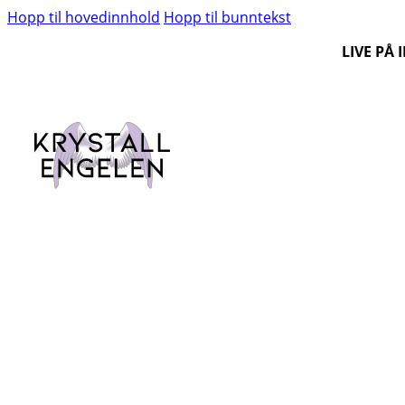
Hopp til hovedinnhold
Hopp til bunntekst
LIVE PÅ