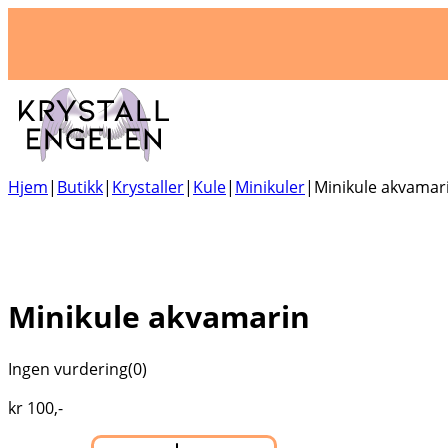
Hjem
|
Butikk
|
Krystaller
|
Kule
|
Minikuler
|
Minikule akvamar
Minikule akvamarin
Ingen vurdering
(0)
kr
100
,-
Minikule